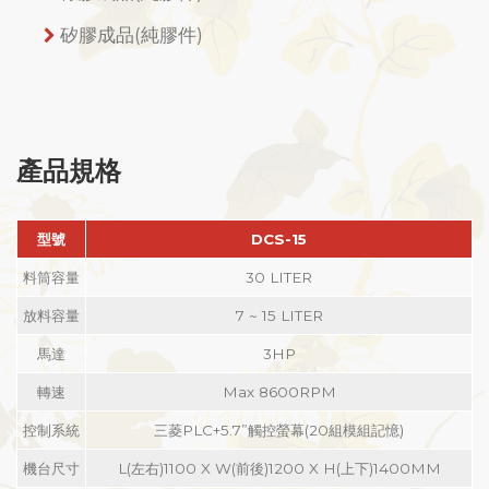
矽膠成品(純膠件)
產品規格
型號
DCS-15
料筒容量
30 LITER
放料容量
7 ~ 15 LITER
馬達
3HP
轉速
Max 8600RPM
控制系統
三菱PLC+5.7”觸控螢幕(20組模組記憶)
機台尺寸
L(左右)1100 X W(前後)1200 X H(上下)1400MM