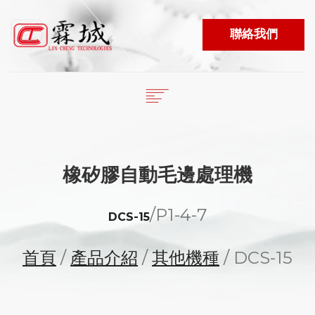
聯絡我們
English
繁體中文
首頁
日本語
關於我們
橡矽膠自動毛邊處理機
產品資訊
ESPAÑOL
最新消息
/
P1-4-7
PORTUGUÊS
DCS-15
影片專區
行銷區域
首頁
/
產品介紹
/
其他機種
/ DCS-15
電子型錄
LANGUAGE