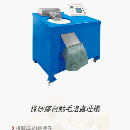
橡矽膠自動毛邊處理機
橡膠成品(純膠件)