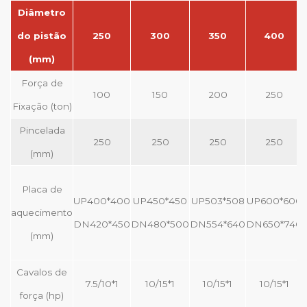
Diâmetro
do pistão
250
300
350
400
(mm)
Força de
100
150
200
250
Fixação (ton)
Pincelada
250
250
250
250
(mm)
Placa de
UP400*400
UP450*450
UP503*508
UP600*600
aquecimento
DN420*450
DN480*500
DN554*640
DN650*740
(mm)
Cavalos de
7.5/10*1
10/15*1
10/15*1
10/15*1
força (hp)