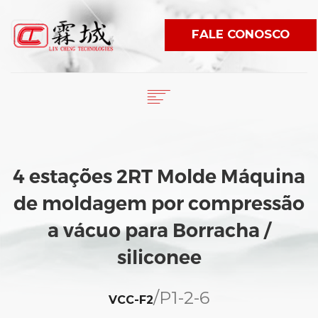
FALE CONOSCO
English
繁體中文
HOME
日本語
SOBRE NÓS
4 estações 2RT Molde Máquina
PRODUTOS
ESPAÑOL
de moldagem por compressão
NOTÍCIA
PORTUGUÊS
VIDEO
a vácuo para Borracha /
WORLDWIDE
siliconee
E-CATÁLOGO
/
P1-2-6
VCC-F2
LANGUAGE