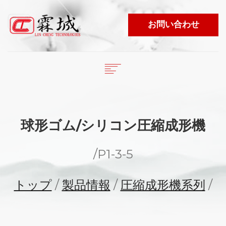
お問い合わせ
English
繁體中文
トップ
日本語
会社概要
球形ゴム/シリコン圧縮成形機
商品リスト
ESPAÑOL
ニュース
/
P1-3-5
PORTUGUÊS
ビデオ
マーケティングエリア
トップ
/
製品情報
/
圧縮成形機系列
/
電子カタログ
LANGUAGE