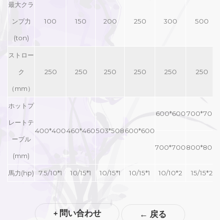
最大クラ
ンプ力
100
150
200
250
300
500
(ton)
ストロー
ク
250
250
250
250
250
250
（mm）
ホットプ
600*600
700*700
レートテ
400*400
460*460
503*508
600*600
ーブル
700*700
800*800
(mm)
馬力(hp)
7.5/10*1
10/15*1
10/15*1
10/15*1
10/10*2
15/15*2
+ 問い合わせ
←
戻る