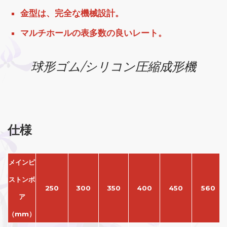
金型は、完全な機械設計。
マルチホールの表多数の良いレート。
球形ゴム/シリコン圧縮成形機
仕様
メインピ
ストンボ
250
300
350
400
450
560
ア
（mm）