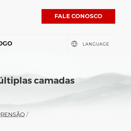
FALE CONOSCO
English
LOGO
LANGUAGE
繁體中文
日本語
ltiplas camadas
ESPAÑOL
PORTUGUÊS
PRENSÃO
/