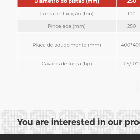
Diâmetro do pistão (mm)
250
Força de Fixação (ton)
100
Pincelada (mm)
250
Placa de aquecimento (mm)
400*40
Cavalos de força (hp)
7.5/10*1
You are interested in our pr