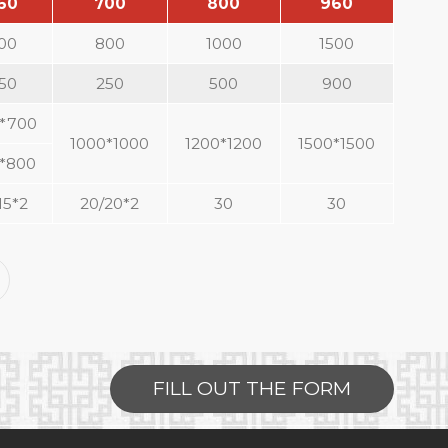
60
700
800
960
00
800
1000
1500
50
250
500
900
*700
1000*1000
1200*1200
1500*1500
*800
15*2
20/20*2
30
30
FILL OUT THE FORM