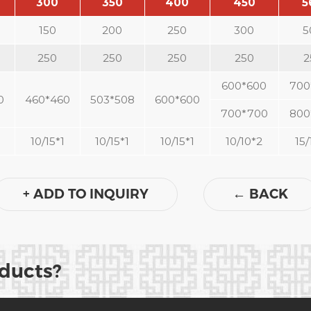
300
350
400
450
5
150
200
250
300
5
250
250
250
250
2
600*600
700
0
460*460
503*508
600*600
700*700
800
10/15*1
10/15*1
10/15*1
10/10*2
15/
+ ADD TO INQUIRY
←
BACK
oducts?