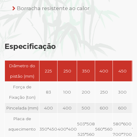
Borracha resistente ao calor
Especificação
Diâmetro do
225
250
350
400
450
pistão (mm)
Força de
83
100
200
250
300
Fixação (ton)
Pincelada (mm)
400
400
500
600
600
Placa de
503*508
580*600
aquecimento
350*450
400*400
560*560
7
525*560
700*700