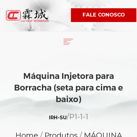
FALE CONOSCO
English
繁體中文
HOME
日本語
SOBRE NÓS
Máquina Injetora para
PRODUTOS
ESPAÑOL
Borracha (seta para cima e
NOTÍCIA
PORTUGUÊS
VIDEO
baixo)
WORLDWIDE
/
P1-1-1
E-CATÁLOGO
IRH-SU
Home
/
Produtos
/
MÁQUINA
LANGUAGE