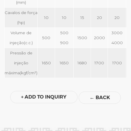
(mm)
Cavalos de força
10
10
15
20
20
(hp)
Volume de
500
3000
500
1500
2000
injeção(c.c.)
900
4000
Pressão de
injeção
1650
1650
1680
1700
1700
máxima(kgf/cm²)
+ ADD TO INQUIRY
←
BACK