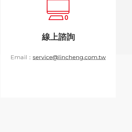
線上諮詢
Email：
service@lincheng.com.tw