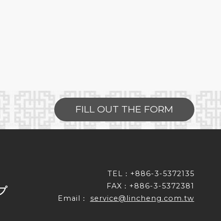
FILL OUT THE FORM
TEL：+886-3-5372135
FAX：+886-3-5372381
プ
Email：
service@lincheng.com.tw